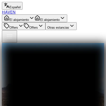
Español
HAVEN
El alojamiento
El alojamiento
Offers
Offers
Otras estancias