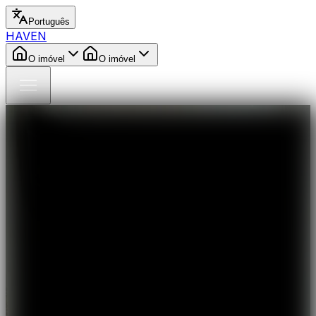
Português
HAVEN
O imóvel
O imóvel