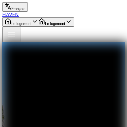
Français
HAVEN
Le logement
Le logement