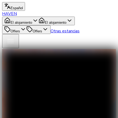
Español
HAVEN
El alojamiento
El alojamiento
Otras estancias
Offers
Offers