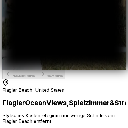
Previous slide
Next slide
Flagler Beach, United States
Flagler
Ocean
Views,
Spielzimmer
&
Str
Stylisches Küstenrefugium nur wenige Schritte vom
Flagler Beach entfernt